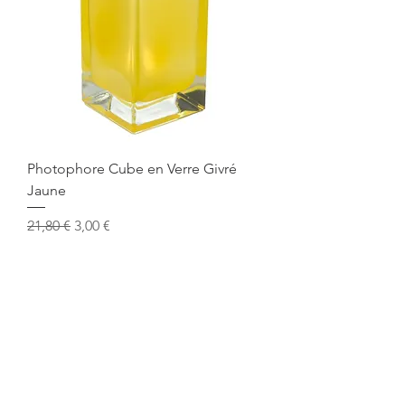
Photophore Cube en Verre Givré
Jaune
Prix original
Prix promotionnel
21,80 €
3,00 €