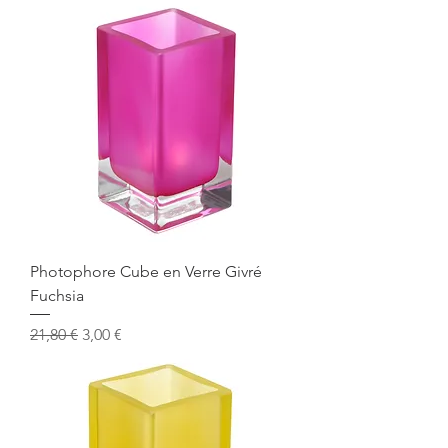
Photophore Cube en Verre Givré
Fuchsia
Prix original
Prix promotionnel
21,80 €
3,00 €