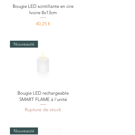
Aperçu rapide
Bougie LED scintillante en cire
Ivoire 8x13cm
nnel
Prix
40,25 €
Nouveauté
Aperçu rapide
Bougie LED rechargeable
SMART FLAME à l'unité
Rupture de stock
Nouveauté