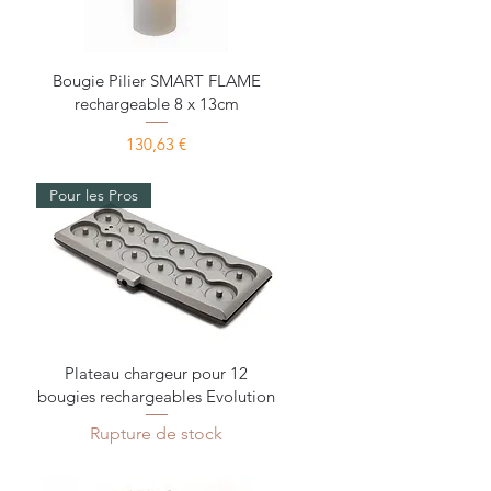
Aperçu rapide
Bougie Pilier SMART FLAME
rechargeable 8 x 13cm
Prix
130,63 €
Pour les Pros
Aperçu rapide
Plateau chargeur pour 12
bougies rechargeables Evolution
Rupture de stock