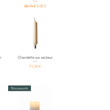
nnel
Prix original
Prix promotionnel
38,15 €
5,00 €
Aperçu rapide
n
Chandelle sur secteur
Prix
71,70 €
nnel
Nouveauté