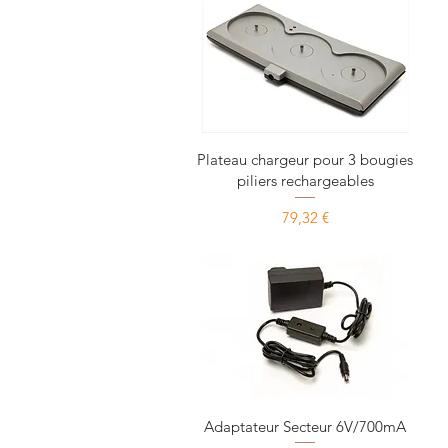
Aperçu rapide
Plateau chargeur pour 3 bougies
piliers rechargeables
Prix
79,32 €
Aperçu rapide
Adaptateur Secteur 6V/700mA