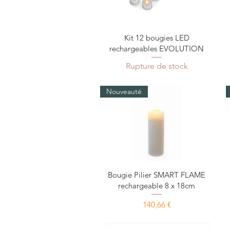
Aperçu rapide
Kit 12 bougies LED
rechargeables EVOLUTION
Rupture de stock
Nouveauté
Aperçu rapide
Bougie Pilier SMART FLAME
rechargeable 8 x 18cm
Prix
140,66 €