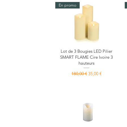
En promo
Aperçu rapide
Lot de 3 Bougies LED Pilier
SMART FLAME Cire Ivoire 3
hauteurs
Prix original
Prix promotionnel
180,00 €
35,00 €