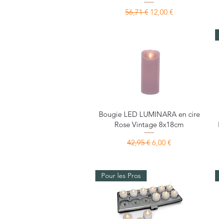
Prix original
Prix promotionnel
56,71 €
12,00 €
Aperçu rapide
Bougie LED LUMINARA en cire
Rose Vintage 8x18cm
Prix original
Prix promotionnel
42,95 €
6,00 €
Pour les Pros