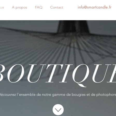
info@smartcandle.fr
que
A propos
FAQ
Contact
BOUTIQU
écouvrez l'ensemble de notre gamme de bougies et de photophor