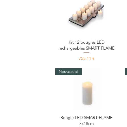
Aperçu rapide
Kit 12 bougies LED
rechargeables SMART FLAME
Prix
755,11 €
Nouveauté
Aperçu rapide
Bougie LED SMART FLAME
8x18cm