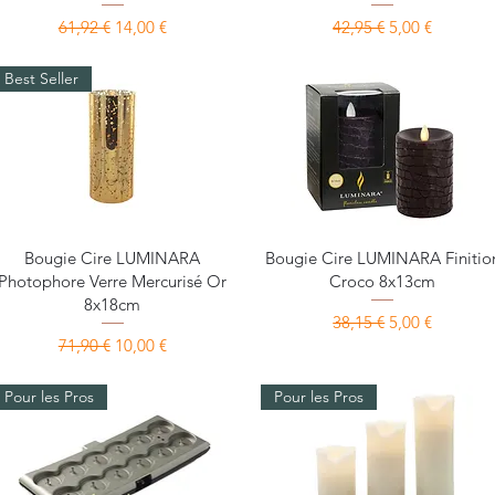
Prix original
Prix promotionnel
Prix original
Prix promotio
61,92 €
14,00 €
42,95 €
5,00 €
Best Seller
Aperçu rapide
Aperçu rapide
Bougie Cire LUMINARA
Bougie Cire LUMINARA Finitio
Photophore Verre Mercurisé Or
Croco 8x13cm
8x18cm
Prix original
Prix promotio
38,15 €
5,00 €
Prix original
Prix promotionnel
71,90 €
10,00 €
Pour les Pros
Pour les Pros