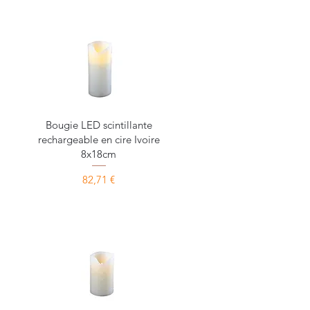
Aperçu rapide
Bougie LED scintillante
rechargeable en cire Ivoire
8x18cm
Prix
82,71 €