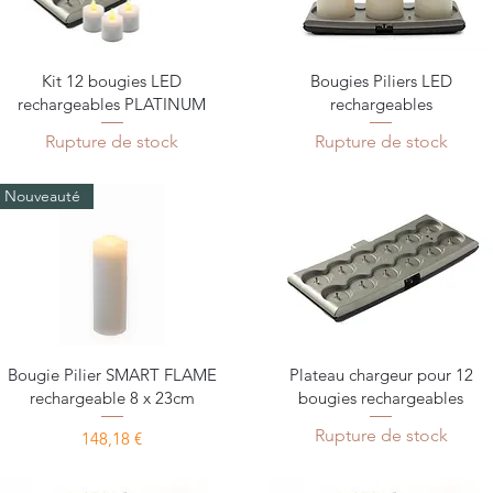
Aperçu rapide
Aperçu rapide
Kit 12 bougies LED
Bougies Piliers LED
rechargeables PLATINUM
rechargeables
Rupture de stock
Rupture de stock
Nouveauté
Aperçu rapide
Aperçu rapide
Bougie Pilier SMART FLAME
Plateau chargeur pour 12
rechargeable 8 x 23cm
bougies rechargeables
Rupture de stock
Prix
148,18 €