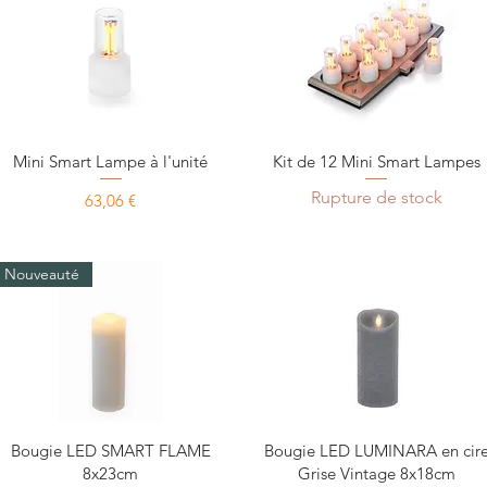
Aperçu rapide
Aperçu rapide
Mini Smart Lampe à l'unité
Kit de 12 Mini Smart Lampes
Rupture de stock
Prix
63,06 €
Nouveauté
Aperçu rapide
Aperçu rapide
Bougie LED SMART FLAME
Bougie LED LUMINARA en cir
8x23cm
Grise Vintage 8x18cm