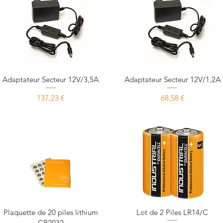
Aperçu rapide
Aperçu rapide
Adaptateur Secteur 12V/3,5A
Adaptateur Secteur 12V/1,2A
Prix
Prix
137,23 €
68,58 €
Aperçu rapide
Aperçu rapide
Plaquette de 20 piles lithium
Lot de 2 Piles LR14/C
CR2032