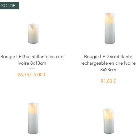
SOLDE
Aperçu rapide
Aperçu rapide
Bougie LED scintillante en cire
Bougie LED scintillante
Ivoire 8x13cm
rechargeable en cire Ivoire
8x23cm
Prix original
Prix promotionnel
26,35 €
5,00 €
Prix
91,83 €