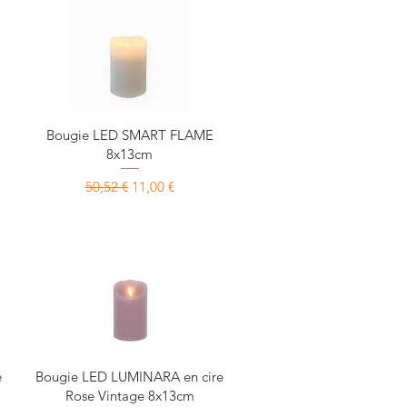
Aperçu rapide
Bougie LED SMART FLAME
8x13cm
Prix original
Prix promotionnel
50,52 €
11,00 €
Aperçu rapide
e
Bougie LED LUMINARA en cire
Rose Vintage 8x13cm