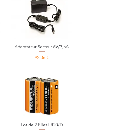
Aperçu rapide
Adaptateur Secteur 6V/3,5A
Prix
92,06 €
Aperçu rapide
Lot de 2 Piles LR20/D