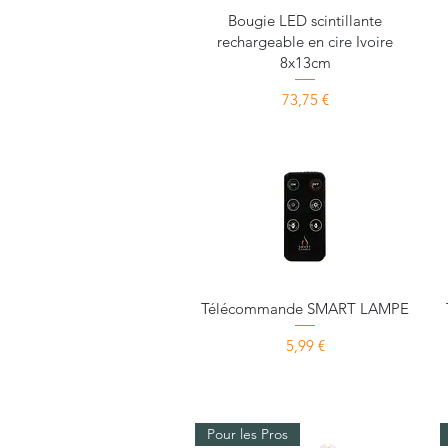
Aperçu rapide
Bougie LED scintillante
rechargeable en cire Ivoire
8x13cm
Prix
73,75 €
Aperçu rapide
Télécommande SMART LAMPE
Prix
5,99 €
Pour les Pros