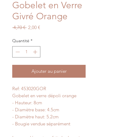
Gobelet en Verre
Givré Orange
Prix
Prix
 4,70 € 
2,00 €
original
promotionnel
Quantité
*
Ajouter au panier
Ref: 453020GOR
Gobelet en verre dépoli orange
- Hauteur: 8cm
- Diamètre base: 4.5cm
- Diamètre haut: 5.2cm
- Bougie vendue séparément