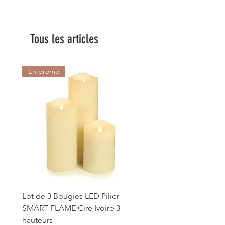
Tous les articles
En promo
SOLDE
Lot de 3 Bougies LED Pilier
Bougie LED scintillante 
SMART FLAME Cire Ivoire 3
Ivoire 8x13cm
hauteurs
Prix original
26,35 €