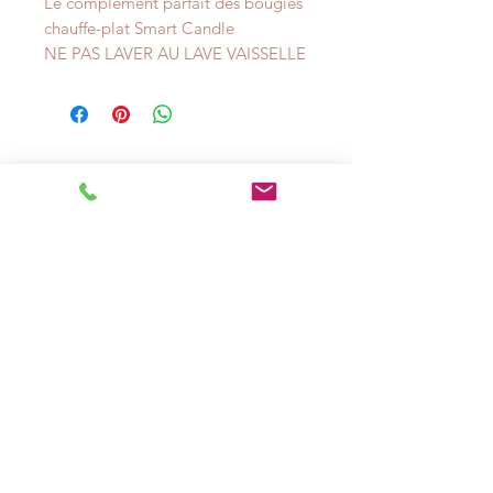
Le complément parfait des bougies
chauffe-plat Smart Candle
NE PAS LAVER AU LAVE VAISSELLE
NOUS CONTACTER
Adresse (bureaux uniquement, visite sur
RDV):
56 rue d'Auteuil, 75016, Paris
Tel:
+33(0) 1 46 47 56 63
E-mail:
info@smartcandle.fr
AIDE
Conditions Générales de
Vente