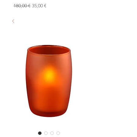
Prix original
Prix promotionnel
180,00 €
35,00 €