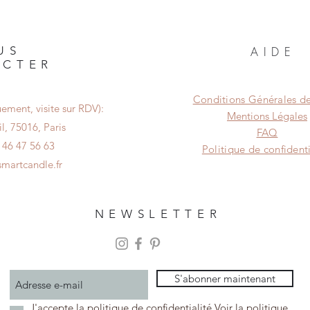
US
AIDE
ACTER
Conditions Générales d
ement, visite sur RDV):
Mentions Légales
l, 75016, Paris
FAQ
1 46 47 56 63
Politique de confidenti
martcandle.fr
NEWSLETTER
S'abonner maintenant
J'accepte la politique de confidentialité
Voir la politique