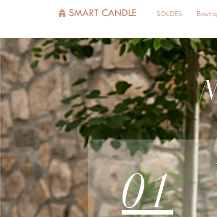
SMART CANDLE
SOLDES
Bouti
N
01