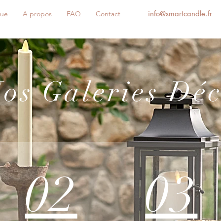
info@smartcandle.fr
que
A propos
FAQ
Contact
os Galeries Dé
02
03